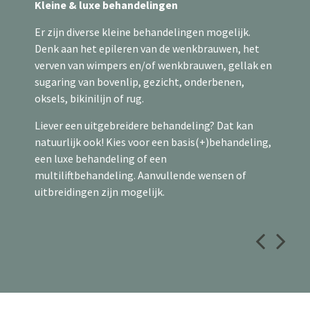
Kleine & luxe behandelingen
ontstaan? Maar ook wanneer u geen problemen
heeft, is goede voetverzorging een weldaad voor
Er zijn diverse kleine behandelingen mogelijk.
uw voeten.
Denk aan het epileren van de wenkbrauwen, het
verven van wimpers en/of wenkbrauwen, gellak en
Vakkundig verzorgen
sugaring van bovenlip, gezicht, onderbenen,
oksels, bikinilijn of rug.
Laat uw voeten dus vakkundig verzorgen door een
professionele pedicure. Als lid van diverse branche
Liever een uitgebreidere behandeling? Dat kan
organisaties streef ik naar continue
natuurlijk ook! Kies voor een basis(+)behandeling,
vakbekwaamheid en kwaliteit. Ook voor
een luxe behandeling of een
nagelreparatie, regulatie en orthese kunt kunt u
multiliftbehandeling. Aanvullende wensen of
zonder problemen bij mij terecht. De salon bevindt
uitbreidingen zijn mogelijk.
zich op de begane grond.