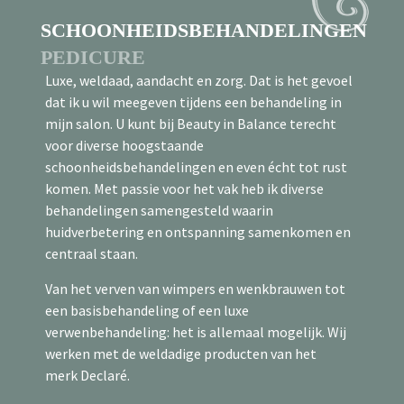
SCHOONHEIDSBEHANDELINGEN
PEDICURE
Luxe, weldaad, aandacht en zorg. Dat is het gevoel
Staat u er wel eens bij stil hoe belangrijk uw
dat ik u wil meegeven tijdens een behandeling in
voeten zijn? Onze voeten dragen ons lichaam en
mijn salon. U kunt bij Beauty in Balance terecht
krijgen heel wat te verduren. Het is daarom zaak
voor diverse hoogstaande
om uw voeten twaalf maanden per jaar goed te
schoonheidsbehandelingen en even écht tot rust
verzorgen. De juiste verzorging kan voetklachten
komen. Met passie voor het vak heb ik diverse
voorkomen. Beauty in Balance biedt deskundige en
behandelingen samengesteld waarin
hoogwaardige pedicurebehandelingen. Gun uw
huidverbetering en ontspanning samenkomen en
voeten het beste en laat ze verzorgen door een
centraal staan.
professionele pedicure.
Van het verven van wimpers en wenkbrauwen tot
Het is zaak om uw voeten twaalf maanden per jaar
een basisbehandeling of een luxe
goed te verzorgen. De juiste verzorging van de
verwenbehandeling: het is allemaal mogelijk. Wij
voeten is belangrijk om voetklachten te
werken met de weldadige producten van het
voorkomen. Wist u dat als uw voeten pijn doen, u
merk Declaré.
ongemerkt uw houding verandert en er daardoor
weer heup, rug en of nekklachten kunnen